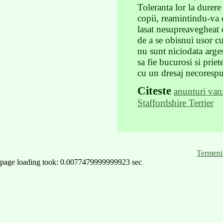
Toleranta lor la durere
copii, reamintindu-va c
lasat nesupreavegheat 
de a se obisnui usor cu
nu sunt niciodata arges
sa fie bucurosi si priet
cu un dresaj necorespu
Citeste
anunturi van
Staffordshire Terrier
Termeni 
page loading took: 0.0077479999999923 sec