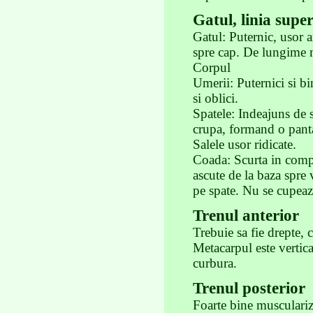
Gatul, linia supe
Gatul: Puternic, usor 
spre cap. De lungime m
Corpul
Umerii: Puternici si bi
si oblici.
Spatele: Indeajuns de 
crupa, formand o panta
Salele usor ridicate.
Coada: Scurta in compar
ascute de la baza spre 
pe spate. Nu se cupeaz
Trenul anterior
Trebuie sa fie drepte, 
Metacarpul este vertic
curbura.
Trenul posterior
Foarte bine muscularizat