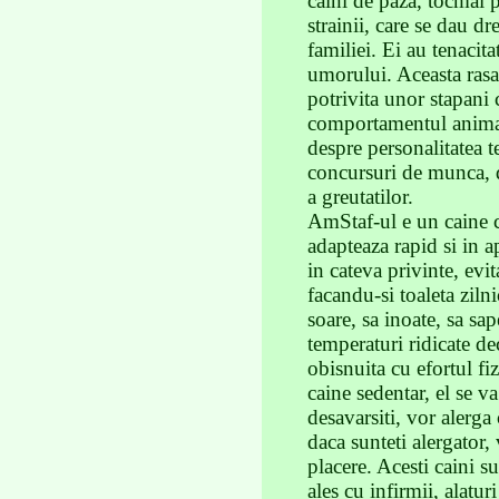
caini de paza, tocmai p
strainii, care se dau d
familiei. Ei au tenacita
umorului. Aceasta rasa 
potrivita unor stapani 
comportamentul animale
despre personalitatea te
concursuri de munca, de
a greutatilor.
AmStaf-ul e un caine cu
adapteaza rapid si in a
in cateva privinte, evi
facandu-si toaleta zilni
soare, sa inoate, sa sa
temperaturi ridicate dec
obisnuita cu efortul fi
caine sedentar, el se va
desavarsiti, vor alerga
daca sunteti alergator, 
placere. Acesti caini su
ales cu infirmii, alaturi