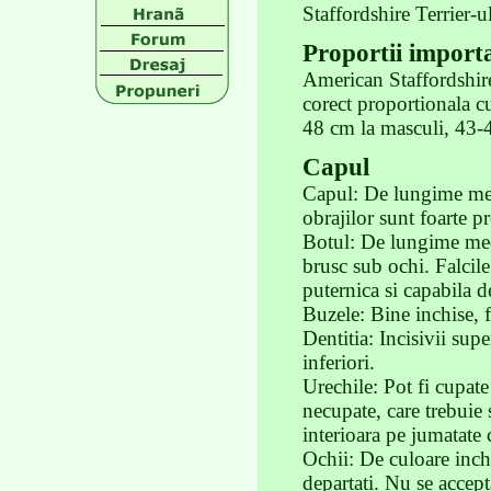
Staffordshire Terrier-u
Proportii import
American Staffordshire 
corect proportionala cu
48 cm la masculi, 43-
Capul
Capul: De lungime med
obrajilor sunt foarte p
Botul: De lungime medi
brusc sub ochi. Falcil
puternica si capabila d
Buzele: Bine inchise, f
Dentitia: Incisivii supe
inferiori.
Urechile: Pot fi cupate
necupate, care trebuie 
interioara pe jumatate c
Ochii: De culoare inchis
departati. Nu se accept