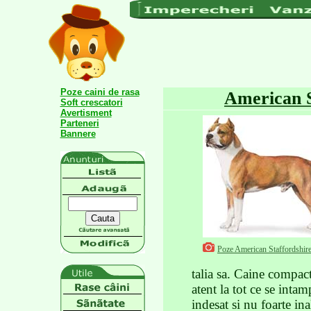
Poze caini de rasa
American S
Soft crescatori
Avertisment
Parteneri
Bannere
Poze American Staffordshire
talia sa. Caine compact
atent la tot ce se intam
indesat si nu foarte in