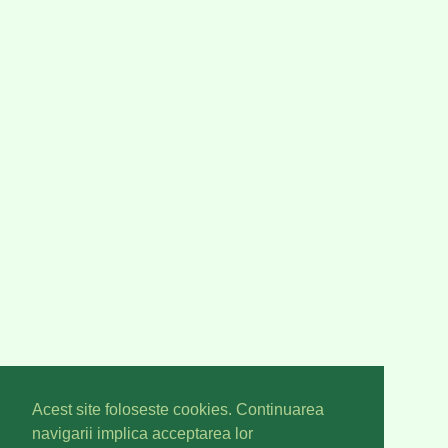
Acest site foloseste cookies. Continuarea
navigarii implica acceptarea lor