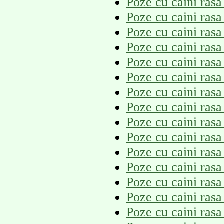
Poze cu caini ras
Poze cu caini rasa
Poze cu caini ras
Poze cu caini rasa
Poze cu caini ras
Poze cu caini ras
Poze cu caini rasa
Poze cu caini rasa
Poze cu caini ras
Poze cu caini ras
Poze cu caini rasa
Poze cu caini rasa
Poze cu caini rasa
Poze cu caini rasa
Poze cu caini ras