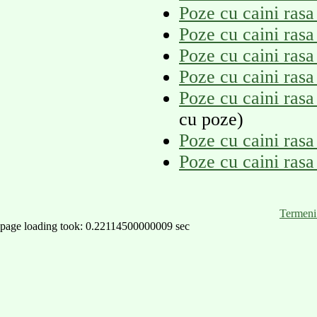
Poze cu caini rasa
Poze cu caini rasa
Poze cu caini ras
Poze cu caini rasa
Poze cu caini ras
cu poze)
Poze cu caini ras
Poze cu caini rasa
Termeni 
page loading took: 0.22114500000009 sec