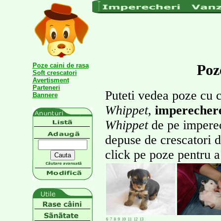
Poze caini de rasa
Poz
Soft crescatori
Avertisment
Parteneri
Puteti vedea poze cu 
Bannere
Whippet
,
imperechere
Whippet
de pe imperec
depuse de crescatori d
click pe poze pentru a
6
7
8
9
10
11
12
13