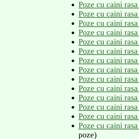
Poze cu caini rasa
Poze cu caini rasa
Poze cu caini ras
Poze cu caini rasa
Poze cu caini ras
Poze cu caini ras
Poze cu caini rasa
Poze cu caini rasa
Poze cu caini rasa
Poze cu caini rasa
Poze cu caini rasa
Poze cu caini ras
Poze cu caini rasa
Poze cu caini ras
poze)