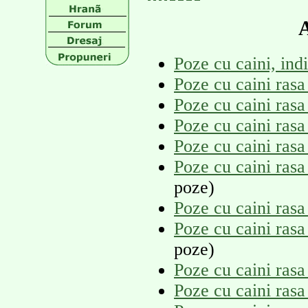
A
Poze cu caini, ind
Poze cu caini ras
Poze cu caini ras
Poze cu caini rasa
Poze cu caini rasa
Poze cu caini ras
poze)
Poze cu caini rasa
Poze cu caini ras
poze)
Poze cu caini rasa
Poze cu caini ras