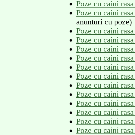
Poze cu caini ras
Poze cu caini ras
anunturi cu poze)
Poze cu caini ras
Poze cu caini rasa
Poze cu caini rasa
Poze cu caini rasa
Poze cu caini rasa
Poze cu caini rasa
Poze cu caini ra
Poze cu caini ras
Poze cu caini rasa
Poze cu caini ras
Poze cu caini ras
Poze cu caini ras