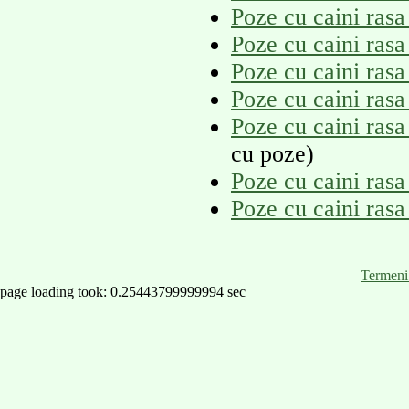
Poze cu caini rasa
Poze cu caini rasa
Poze cu caini ras
Poze cu caini rasa
Poze cu caini ras
cu poze)
Poze cu caini ras
Poze cu caini rasa
Termeni 
page loading took: 0.25443799999994 sec