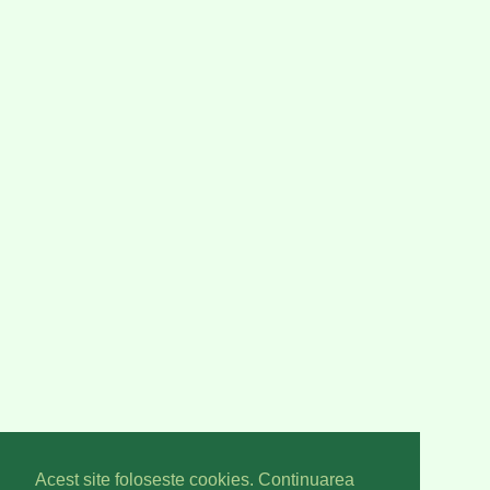
Acest site foloseste cookies. Continuarea