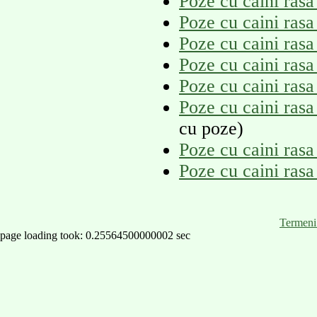
Poze cu caini rasa
Poze cu caini rasa
Poze cu caini rasa
Poze cu caini ras
Poze cu caini rasa
Poze cu caini ras
cu poze)
Poze cu caini ras
Poze cu caini rasa
Termeni 
page loading took: 0.25564500000002 sec