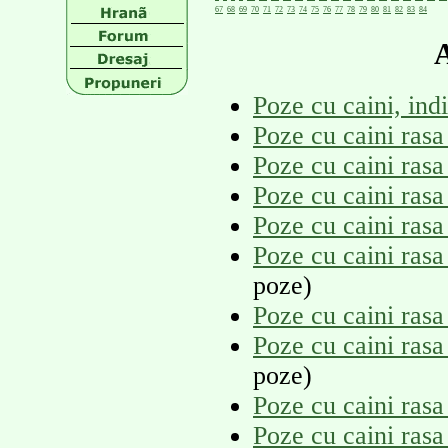
67
68
69
70
71
72
73
74
75
76
77
78
79
80
81
82
83
84
A
Poze cu caini, ind
Poze cu caini ras
Poze cu caini ras
Poze cu caini rasa
Poze cu caini rasa
Poze cu caini ras
poze)
Poze cu caini rasa
Poze cu caini ras
poze)
Poze cu caini rasa
Poze cu caini ras