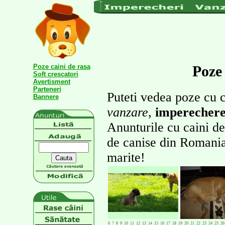
Poze caini de rasa
Poze 
Soft crescatori
Avertisment
Parteneri
Puteti vedea poze cu c
Bannere
vanzare
,
imperecher
Anunturile cu caini de
de canise din Romania
marite!
6
7
8
9
10
11
12
13
14
15
16
17
18
19
20
21
22
23
24
25
26