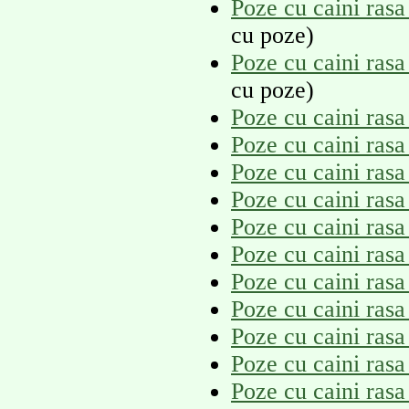
Poze cu caini ras
cu poze)
Poze cu caini ras
cu poze)
Poze cu caini ras
Poze cu caini ras
Poze cu caini rasa
Poze cu caini ras
Poze cu caini ras
Poze cu caini ra
Poze cu caini ras
Poze cu caini ras
Poze cu caini ras
Poze cu caini rasa
Poze cu caini rasa 