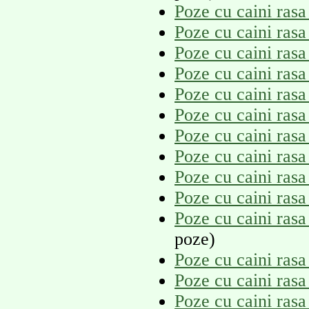
Poze cu caini ras
Poze cu caini ras
Poze cu caini ras
Poze cu caini ras
Poze cu caini ras
Poze cu caini rasa
Poze cu caini rasa
Poze cu caini rasa
Poze cu caini ras
Poze cu caini rasa
Poze cu caini rasa
poze)
Poze cu caini rasa
Poze cu caini rasa
Poze cu caini rasa