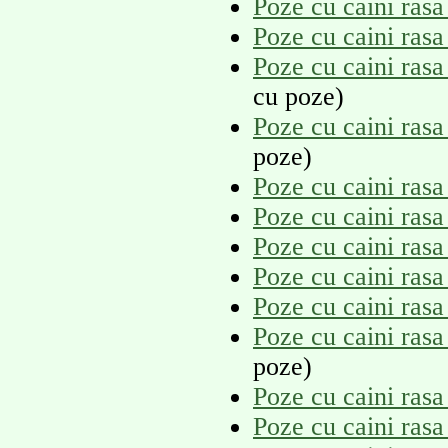
Poze cu caini rasa
Poze cu caini ras
Poze cu caini rasa
cu poze)
Poze cu caini ras
poze)
Poze cu caini ras
Poze cu caini ras
Poze cu caini ra
Poze cu caini rasa
Poze cu caini ras
Poze cu caini ras
poze)
Poze cu caini ras
Poze cu caini ras