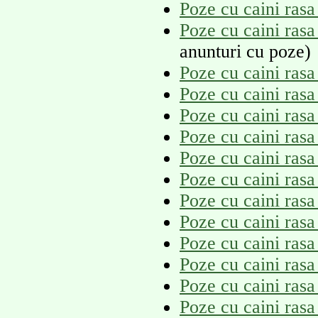
Poze cu caini ras
Poze cu caini ras
anunturi cu poze)
Poze cu caini ras
Poze cu caini rasa
Poze cu caini rasa
Poze cu caini rasa
Poze cu caini rasa
Poze cu caini rasa
Poze cu caini ra
Poze cu caini ras
Poze cu caini rasa
Poze cu caini ras
Poze cu caini ras
Poze cu caini ras