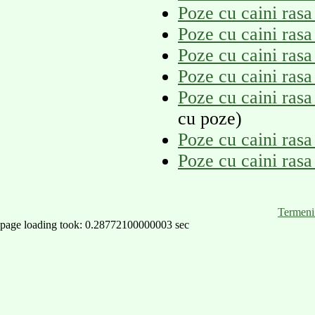
Poze cu caini rasa
Poze cu caini rasa
Poze cu caini ras
Poze cu caini rasa
Poze cu caini ras
cu poze)
Poze cu caini ras
Poze cu caini rasa
Termeni 
page loading took: 0.28772100000003 sec