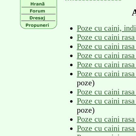
A
Poze cu caini, ind
Poze cu caini ras
Poze cu caini ras
Poze cu caini rasa
Poze cu caini rasa
Poze cu caini ras
poze)
Poze cu caini rasa
Poze cu caini ras
poze)
Poze cu caini rasa
Poze cu caini ras