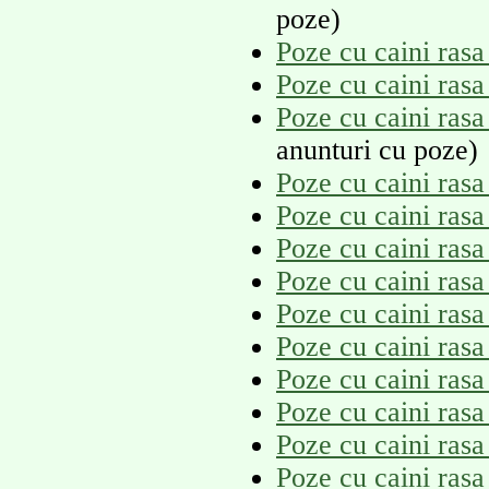
poze)
Poze cu caini ras
Poze cu caini ras
Poze cu caini ras
anunturi cu poze)
Poze cu caini ras
Poze cu caini rasa
Poze cu caini rasa
Poze cu caini rasa
Poze cu caini rasa
Poze cu caini rasa
Poze cu caini ra
Poze cu caini ras
Poze cu caini rasa
Poze cu caini ras