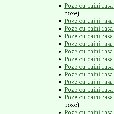
Poze cu caini ras
poze)
Poze cu caini ras
Poze cu caini ras
Poze cu caini ras
Poze cu caini ras
Poze cu caini ras
Poze cu caini rasa
Poze cu caini rasa
Poze cu caini rasa
Poze cu caini ras
Poze cu caini rasa
Poze cu caini rasa
poze)
Poze cu caini rasa