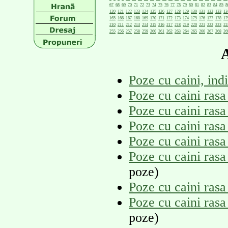
67
68
69
70
71
72
73
74
75
76
77
78
79
80
81
82
83
84
85
8
120
121
122
123
124
125
126
127
128
129
130
131
132
133
13
165
166
167
168
169
170
171
172
173
174
175
176
177
178
17
210
211
212
213
214
215
216
217
218
219
220
221
222
223
22
255
256
257
258
259
260
261
262
263
264
265
266
267
268
26
A
Poze cu caini, ind
Poze cu caini ras
Poze cu caini ras
Poze cu caini rasa
Poze cu caini rasa
Poze cu caini ras
poze)
Poze cu caini rasa
Poze cu caini ras
poze)