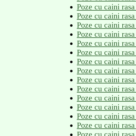
Poze cu caini rasa
Poze cu caini ras
Poze cu caini ras
Poze cu caini ras
Poze cu caini rasa
Poze cu caini rasa
Poze cu caini ras
Poze cu caini rasa
Poze cu caini ras
Poze cu caini ras
Poze cu caini rasa
Poze cu caini rasa
Poze cu caini rasa
Poze cu caini rasa
Poze cu caini rasa