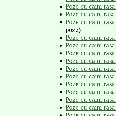
Poze cu caini ras
Poze cu caini rasa
Poze cu caini ras
poze)
Poze cu caini ras
Poze cu caini ras
Poze cu caini ras
Poze cu caini ras
Poze cu caini ras
Poze cu caini rasa
Poze cu caini rasa
Poze cu caini rasa
Poze cu caini ras
Poze cu caini rasa
Poze cu caini rasa