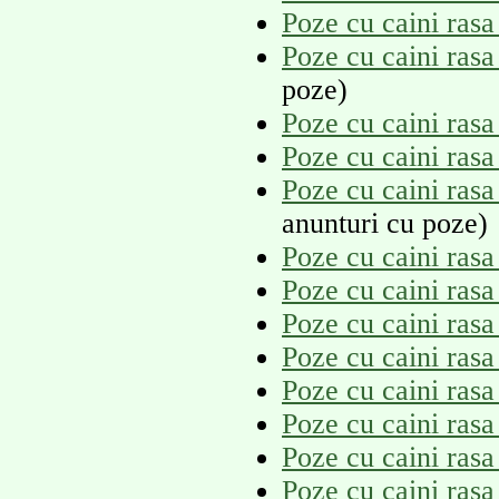
Poze cu caini ras
Poze cu caini ras
poze)
Poze cu caini ras
Poze cu caini ras
Poze cu caini ras
anunturi cu poze)
Poze cu caini ras
Poze cu caini rasa
Poze cu caini rasa
Poze cu caini rasa
Poze cu caini rasa
Poze cu caini rasa
Poze cu caini ra
Poze cu caini ras