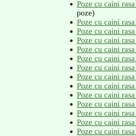
Poze cu caini ras
poze)
Poze cu caini rasa
Poze cu caini ras
Poze cu caini ras
Poze cu caini rasa
Poze cu caini ras
Poze cu caini rasa
Poze cu caini ras
Poze cu caini ras
Poze cu caini rasa
Poze cu caini rasa
Poze cu caini ras
Poze cu caini ras
Poze cu caini rasa