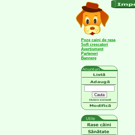
Poze caini de rasa
Soft crescatori
Avertisment
Parteneri
Bannere