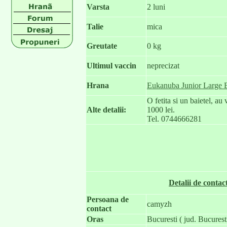
Varsta
2 luni
Talie
mica
Greutate
0 kg
Ultimul vaccin
neprecizat
Hrana
Eukanuba Junior Large 
O fetita si un baietel, au
Alte detalii:
1000 lei.
Tel. 0744666281
Detalii de contac
Persoana de
camyzh
contact
Oras
Bucuresti ( jud. Bucuresti