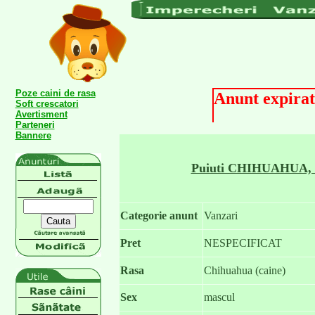
Poze caini de rasa
Anunt expirat
Soft crescatori
Avertisment
Parteneri
Bannere
Puiuti CHIHUAHUA, s
Categorie anunt
Vanzari
Pret
NESPECIFICAT
Rasa
Chihuahua (caine)
Sex
mascul